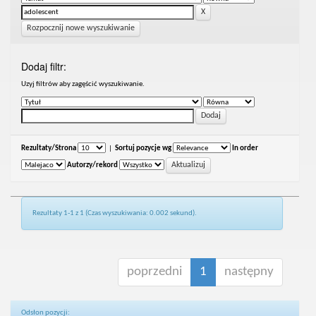
Rozpocznij nowe wyszukiwanie
Dodaj filtr:
Uzyj filtrów aby zagęścić wyszukiwanie.
Rezultaty/Strona
|
Sortuj pozycje wg
In order
Autorzy/rekord
Rezultaty 1-1 z 1 (Czas wyszukiwania: 0.002 sekund).
poprzedni
1
następny
Odsłon pozycji: