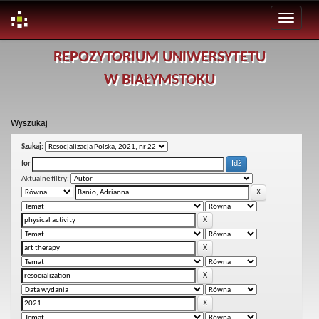
Skip
REPOZYTORIUM UNIWERSYTETU
navigation
W BIAŁYMSTOKU
Wyszukaj
Szukaj:
for
Aktualne filtry: