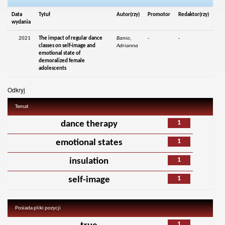
Data
Tytuł
Autor(rzy)
Promotor
Redaktor(rzy)
wydania
2021
The impact of regular dance
Banio,
-
-
classes on self-image and
Adrianna
emotional state of
demoralized female
adolescents
Odkryj
Temat
1
dance therapy
1
emotional states
1
insulation
1
self-image
Posiada pliki pozycji
1