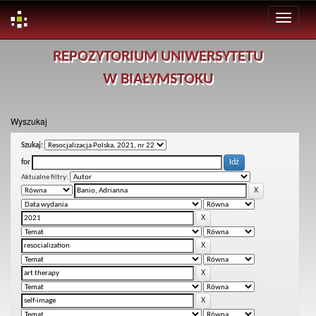
Skip
REPOZYTORIUM UNIWERSYTETU
navigation
W BIAŁYMSTOKU
Wyszukaj
Szukaj:
for
Aktualne filtry: