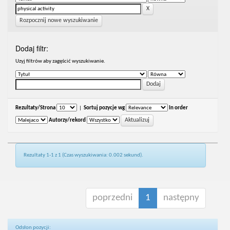
Rozpocznij nowe wyszukiwanie
Dodaj filtr:
Uzyj filtrów aby zagęścić wyszukiwanie.
Rezultaty/Strona
|
Sortuj pozycje wg
In order
Autorzy/rekord
Rezultaty 1-1 z 1 (Czas wyszukiwania: 0.002 sekund).
poprzedni
1
następny
Odsłon pozycji: