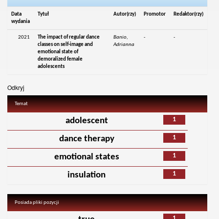
Data
Tytuł
Autor(rzy)
Promotor
Redaktor(rzy)
wydania
2021
The impact of regular dance
Banio,
-
-
classes on self-image and
Adrianna
emotional state of
demoralized female
adolescents
Odkryj
Temat
1
adolescent
1
dance therapy
1
emotional states
1
insulation
Posiada pliki pozycji
1