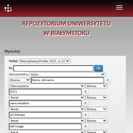
Skip
REPOZYTORIUM UNIWERSYTETU
navigation
W BIAŁYMSTOKU
Wyszukaj
Szukaj:
for
Aktualne filtry: