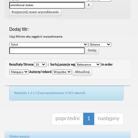
Rozpocznij nowe wyszukiwanie
Dodaj filtr:
Uzyj filtrów aby zagęścić wyszukiwanie.
Rezultaty/Strona
|
Sortuj pozycje wg
In order
Autorzy/rekord
Rezultaty 1-1 z 1 (Czas wyszukiwania: 0.001 sekund).
poprzedni
1
następny
Odsłon pozycji: