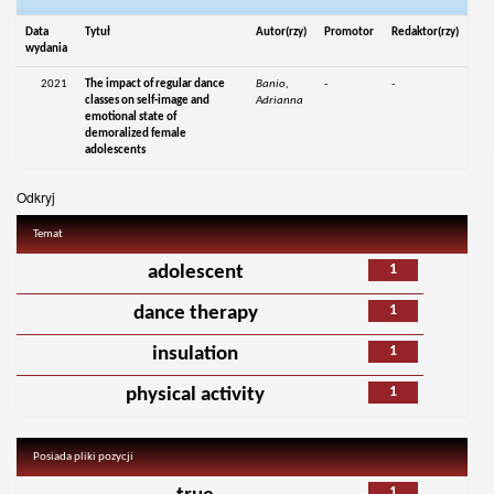
Data
Tytuł
Autor(rzy)
Promotor
Redaktor(rzy)
wydania
2021
The impact of regular dance
Banio,
-
-
classes on self-image and
Adrianna
emotional state of
demoralized female
adolescents
Odkryj
Temat
1
adolescent
1
dance therapy
1
insulation
1
physical activity
Posiada pliki pozycji
1