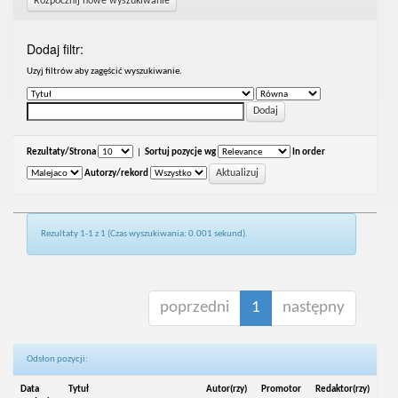
Rozpocznij nowe wyszukiwanie
Dodaj filtr:
Uzyj filtrów aby zagęścić wyszukiwanie.
Rezultaty/Strona
|
Sortuj pozycje wg
In order
Autorzy/rekord
Rezultaty 1-1 z 1 (Czas wyszukiwania: 0.001 sekund).
poprzedni
1
następny
Odsłon pozycji:
Data
Tytuł
Autor(rzy)
Promotor
Redaktor(rzy)