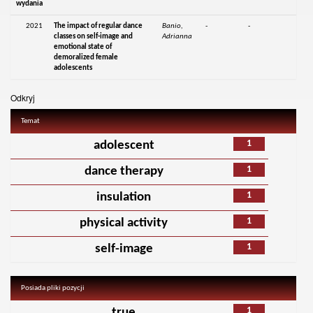
wydania
2021
The impact of regular dance
Banio,
-
-
classes on self-image and
Adrianna
emotional state of
demoralized female
adolescents
Odkryj
Temat
1
adolescent
1
dance therapy
1
insulation
1
physical activity
1
self-image
Posiada pliki pozycji
1
true