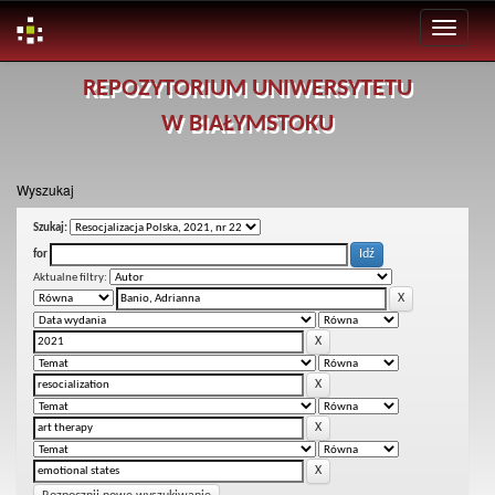
Skip
REPOZYTORIUM UNIWERSYTETU
navigation
W BIAŁYMSTOKU
Wyszukaj
Szukaj:
for
Aktualne filtry: