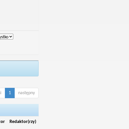
i
1
następny
tor
Redaktor(rzy)