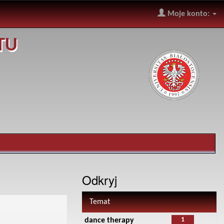
Moje konto:
TU
Odkryj
Temat
1
dance therapy