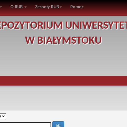
O RUB
Zespoły RUB
Pomoc
EPOZYTORIUM UNIWERSYTE
W BIAŁYMSTOKU