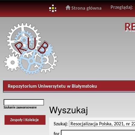
Przeglądaj:
Strona główna
Skip
R
navigation
Repozytorium Uniwersytetu w Białymstoku
Wyszukaj
Szukanie zaawansowane
Zespoły i Kolekcje
Szukaj:
for