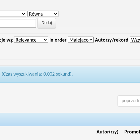
cje wg
In order
Autorzy/rekord
1 (Czas wyszukiwania: 0.002 sekund).
poprzedn
Autor(rzy)
Promo