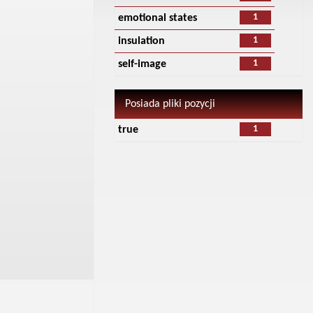
1
emotional states
1
insulation
1
self-image
Posiada pliki pozycji
1
true