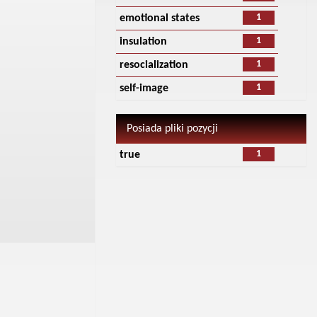
1
emotional states
1
insulation
1
resocialization
1
self-image
Posiada pliki pozycji
1
true