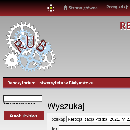
Przeglądaj:
Strona główna
Skip
R
navigation
Repozytorium Uniwersytetu w Białymstoku
Wyszukaj
Szukanie zaawansowane
Zespoły i Kolekcje
Szukaj:
for