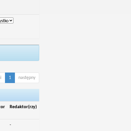
i
1
następny
tor
Redaktor(rzy)
-