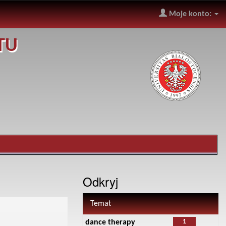
Moje konto:
TU
Odkryj
Temat
1
dance therapy