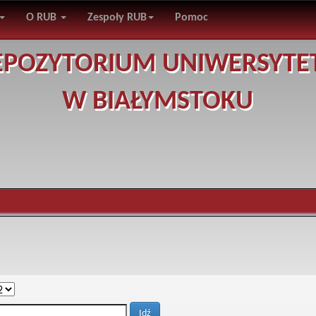
O RUB
Zespoły RUB
Pomoc
EPOZYTORIUM UNIWERSYTE
W BIAŁYMSTOKU