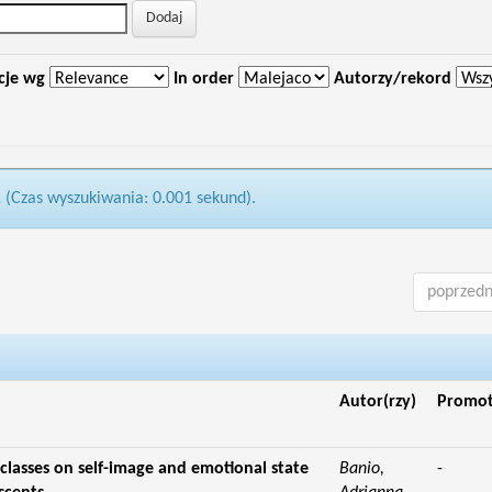
cje wg
In order
Autorzy/rekord
1 (Czas wyszukiwania: 0.001 sekund).
poprzedn
Autor(rzy)
Promo
classes on self-image and emotional state
Banio,
-