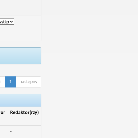
i
1
następny
tor
Redaktor(rzy)
-