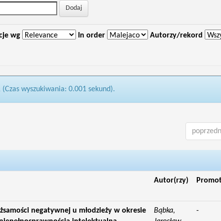
cje wg
In order
Autorzy/rekord
1 (Czas wyszukiwania: 0.001 sekund).
poprzedn
Autor(rzy)
Promo
żsamości negatywnej u młodzieży w okresie
Bąbka,
-