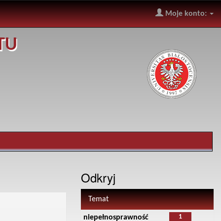
Moje konto:
TU
Odkryj
Temat
1
niepełnosprawność