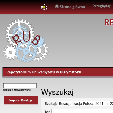
Przeglądaj:
Strona główna
Skip
R
navigation
Repozytorium Uniwersytetu w Białymstoku
Wyszukaj
Szukanie zaawansowane
Zespoły i Kolekcje
Szukaj:
for