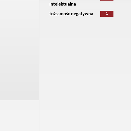
intelektualna
1
tożsamość negatywna