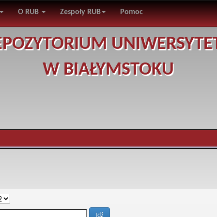
O RUB
Zespoły RUB
Pomoc
EPOZYTORIUM UNIWERSYTE
W BIAŁYMSTOKU