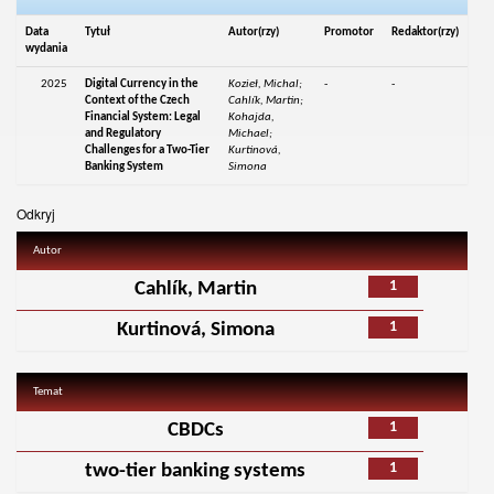
Data
Tytuł
Autor(rzy)
Promotor
Redaktor(rzy)
wydania
2025
Digital Currency in the
Kozieł, Michal;
-
-
Context of the Czech
Cahlík, Martin;
Financial System: Legal
Kohajda,
and Regulatory
Michael;
Challenges for a Two-Tier
Kurtinová,
Banking System
Simona
Odkryj
Autor
1
Cahlík, Martin
1
Kurtinová, Simona
Temat
1
CBDCs
1
two-tier banking systems