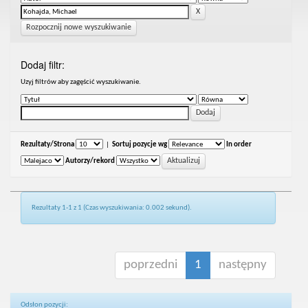
Rozpocznij nowe wyszukiwanie
Dodaj filtr:
Uzyj filtrów aby zagęścić wyszukiwanie.
Rezultaty/Strona
|
Sortuj pozycje wg
In order
Autorzy/rekord
Rezultaty 1-1 z 1 (Czas wyszukiwania: 0.002 sekund).
poprzedni
1
następny
Odsłon pozycji: