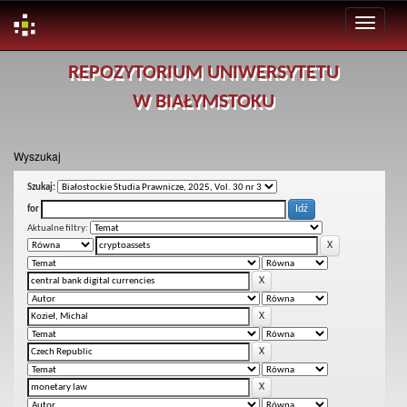
Skip
REPOZYTORIUM UNIWERSYTETU
navigation
W BIAŁYMSTOKU
Wyszukaj
Szukaj:
for
Aktualne filtry: