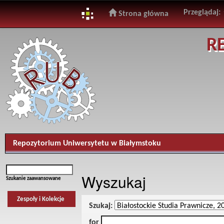
Przeglądaj:
Strona główna
Skip
R
navigation
Repozytorium Uniwersytetu w Białymstoku
Wyszukaj
Szukanie zaawansowane
Zespoły i Kolekcje
Szukaj:
for