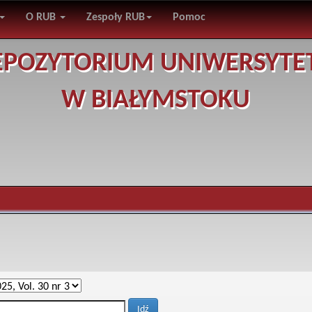
O RUB
Zespoły RUB
Pomoc
EPOZYTORIUM UNIWERSYTE
W BIAŁYMSTOKU