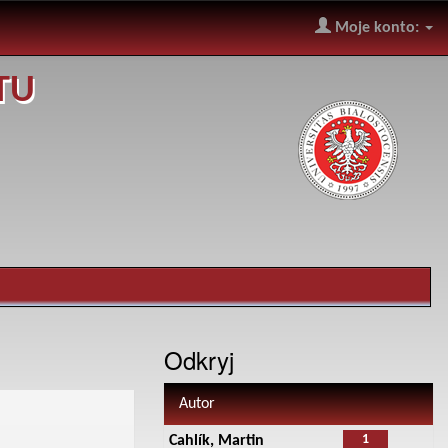
Moje konto:
TU
Odkryj
Autor
1
Cahlík, Martin