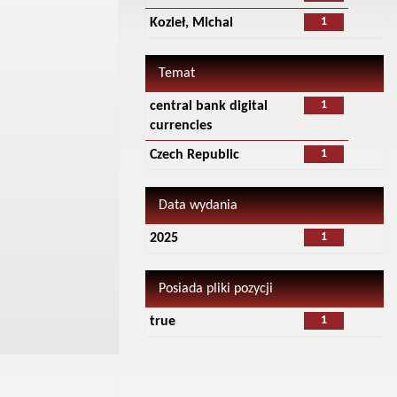
1
Kozieł, Michal
Temat
1
central bank digital
currencies
1
Czech Republic
Data wydania
1
2025
Posiada pliki pozycji
1
true