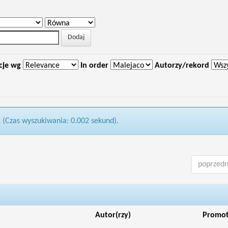
cje wg
In order
Autorzy/rekord
1 (Czas wyszukiwania: 0.002 sekund).
poprzedn
Autor(rzy)
Promo