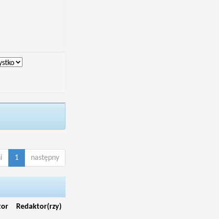
i
1
następny
tor
Redaktor(rzy)