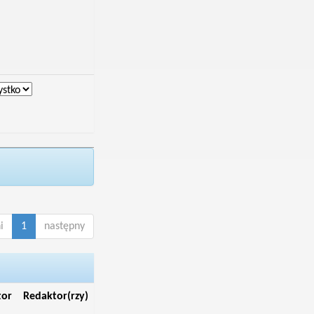
i
1
następny
tor
Redaktor(rzy)