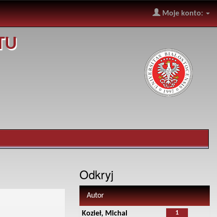
Moje konto:
TU
Odkryj
Autor
1
Kozieł, Michal