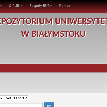
O RUB
Zespoły RUB
Pomoc
EPOZYTORIUM UNIWERSYTE
W BIAŁYMSTOKU