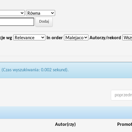
cje wg
In order
Autorzy/rekord
1 (Czas wyszukiwania: 0.002 sekund).
poprzedn
Autor(rzy)
Promo