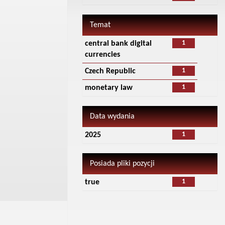
Temat
1
central bank digital
currencies
1
Czech Republic
1
monetary law
Data wydania
1
2025
Posiada pliki pozycji
1
true