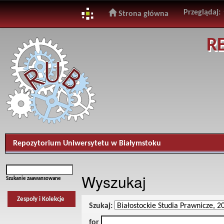
Przeglądaj:
Strona główna
Skip
R
navigation
Repozytorium Uniwersytetu w Białymstoku
Wyszukaj
Szukanie zaawansowane
Zespoły i Kolekcje
Szukaj:
for