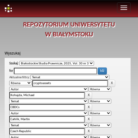
Skip
REPOZYTORIUM UNIWERSYTETU
navigation
W BIAŁYMSTOKU
Wyszukaj
Szukaj:
for
Aktualne filtry: