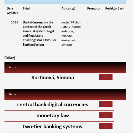
Data
Tytuł
Autor(rzy)
Promotor
Redaktor(rzy)
wydania
2025
Digital Currency in the
Kozieł, Michal;
-
-
Context of the Czech
Cahlík, Martin;
Financial System: Legal
Kohajda,
and Regulatory
Michael;
Challenges for a Two-Tier
Kurtinová,
Banking System
Simona
Odkryj
Autor
1
Kurtinová, Simona
Temat
1
central bank digital currencies
1
monetary law
1
two-tier banking systems