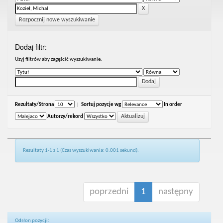
Rozpocznij nowe wyszukiwanie
Dodaj filtr:
Uzyj filtrów aby zagęścić wyszukiwanie.
Rezultaty/Strona
|
Sortuj pozycje wg
In order
Autorzy/rekord
Rezultaty 1-1 z 1 (Czas wyszukiwania: 0.001 sekund).
poprzedni
1
następny
Odsłon pozycji: