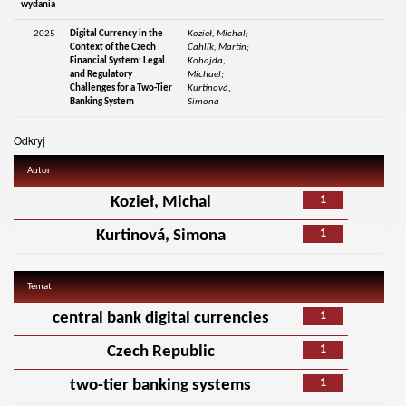
wydania
2025
Digital Currency in the
Kozieł, Michal;
-
-
Context of the Czech
Cahlík, Martin;
Financial System: Legal
Kohajda,
and Regulatory
Michael;
Challenges for a Two-Tier
Kurtinová,
Banking System
Simona
Odkryj
Autor
1
Kozieł, Michal
1
Kurtinová, Simona
Temat
1
central bank digital currencies
1
Czech Republic
1
two-tier banking systems