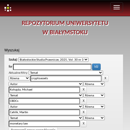
Skip
REPOZYTORIUM UNIWERSYTETU
navigation
W BIAŁYMSTOKU
Wyszukaj
Szukaj:
for
Aktualne filtry: