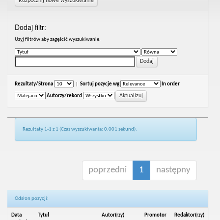
Rozpocznij nowe wyszukiwanie
Dodaj filtr:
Uzyj filtrów aby zagęścić wyszukiwanie.
Rezultaty/Strona
|
Sortuj pozycje wg
In order
Autorzy/rekord
Rezultaty 1-1 z 1 (Czas wyszukiwania: 0.001 sekund).
poprzedni
1
następny
Odsłon pozycji:
Data
Tytuł
Autor(rzy)
Promotor
Redaktor(rzy)