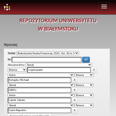
Skip
REPOZYTORIUM UNIWERSYTETU
navigation
W BIAŁYMSTOKU
Wyszukaj
Szukaj:
for
Aktualne filtry: