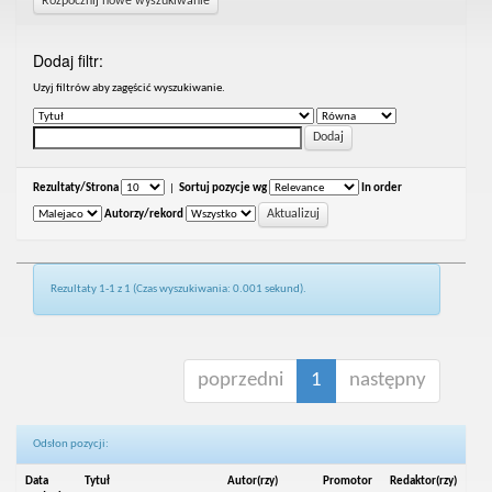
Rozpocznij nowe wyszukiwanie
Dodaj filtr:
Uzyj filtrów aby zagęścić wyszukiwanie.
Rezultaty/Strona
|
Sortuj pozycje wg
In order
Autorzy/rekord
Rezultaty 1-1 z 1 (Czas wyszukiwania: 0.001 sekund).
poprzedni
1
następny
Odsłon pozycji:
Data
Tytuł
Autor(rzy)
Promotor
Redaktor(rzy)