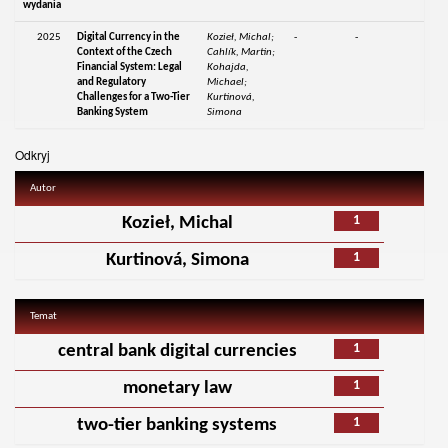
wydania
2025
Digital Currency in the
Kozieł, Michal;
-
-
Context of the Czech
Cahlík, Martin;
Financial System: Legal
Kohajda,
and Regulatory
Michael;
Challenges for a Two-Tier
Kurtinová,
Banking System
Simona
Odkryj
Autor
1
Kozieł, Michal
1
Kurtinová, Simona
Temat
1
central bank digital currencies
1
monetary law
1
two-tier banking systems