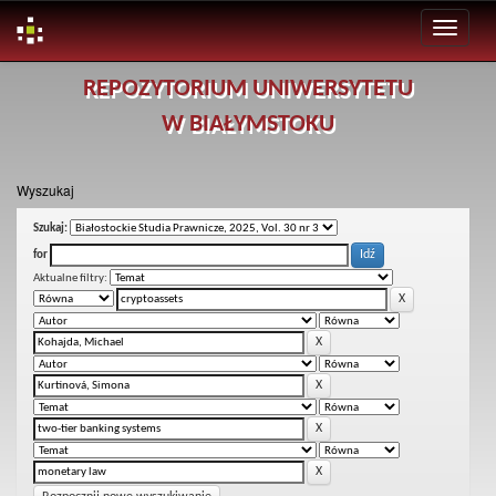
Skip
REPOZYTORIUM UNIWERSYTETU
navigation
W BIAŁYMSTOKU
Wyszukaj
Szukaj:
for
Aktualne filtry: