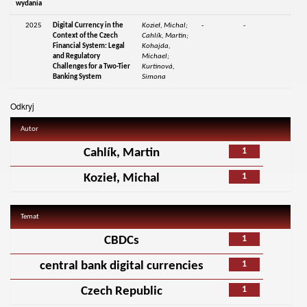
wydania
2025
Digital Currency in the
Kozieł, Michal;
-
-
Context of the Czech
Cahlík, Martin;
Financial System: Legal
Kohajda,
and Regulatory
Michael;
Challenges for a Two-Tier
Kurtinová,
Banking System
Simona
Odkryj
Autor
1
Cahlík, Martin
1
Kozieł, Michal
Temat
1
CBDCs
1
central bank digital currencies
1
Czech Republic