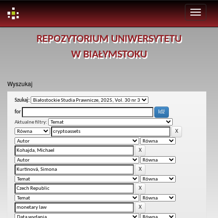
Skip
REPOZYTORIUM UNIWERSYTETU
navigation
W BIAŁYMSTOKU
Wyszukaj
Szukaj:
for
Aktualne filtry: