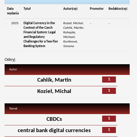
Data
Tytuł
Autor(rzy)
Promotor
Redaktor(rzy)
wydania
2025
Digital Currency in the
Kozieł, Michal;
-
-
Context of the Czech
Cahlík, Martin;
Financial System: Legal
Kohajda,
and Regulatory
Michael;
Challenges for a Two-Tier
Kurtinová,
Banking System
Simona
Odkryj
Autor
1
Cahlík, Martin
1
Kozieł, Michal
Temat
1
CBDCs
1
central bank digital currencies