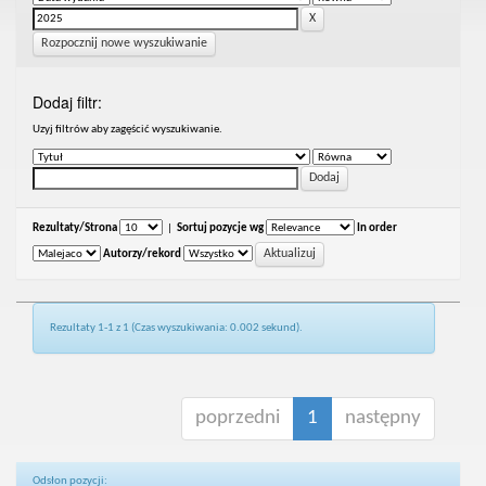
Rozpocznij nowe wyszukiwanie
Dodaj filtr:
Uzyj filtrów aby zagęścić wyszukiwanie.
Rezultaty/Strona
|
Sortuj pozycje wg
In order
Autorzy/rekord
Rezultaty 1-1 z 1 (Czas wyszukiwania: 0.002 sekund).
poprzedni
1
następny
Odsłon pozycji: