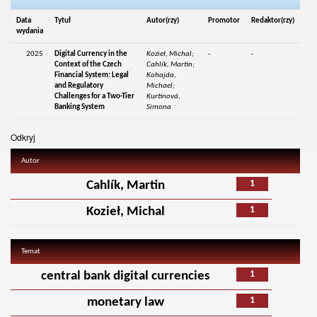
Data
Tytuł
Autor(rzy)
Promotor
Redaktor(rzy)
wydania
2025
Digital Currency in the
Kozieł, Michal;
-
-
Context of the Czech
Cahlík, Martin;
Financial System: Legal
Kohajda,
and Regulatory
Michael;
Challenges for a Two-Tier
Kurtinová,
Banking System
Simona
Odkryj
Autor
1
Cahlík, Martin
1
Kozieł, Michal
Temat
1
central bank digital currencies
1
monetary law