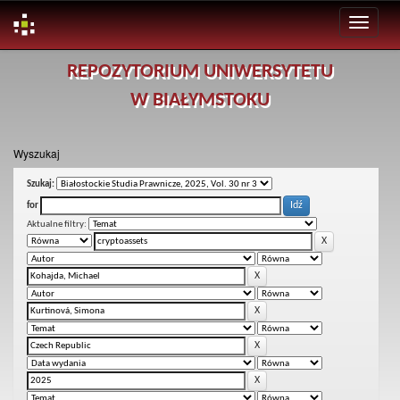
Skip
REPOZYTORIUM UNIWERSYTETU
navigation
W BIAŁYMSTOKU
Wyszukaj
Szukaj:
for
Aktualne filtry: