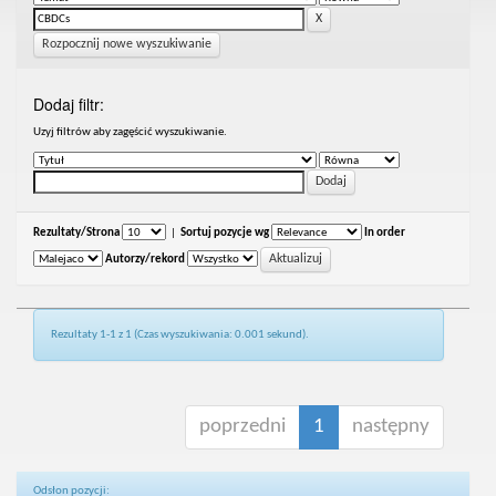
Rozpocznij nowe wyszukiwanie
Dodaj filtr:
Uzyj filtrów aby zagęścić wyszukiwanie.
Rezultaty/Strona
|
Sortuj pozycje wg
In order
Autorzy/rekord
Rezultaty 1-1 z 1 (Czas wyszukiwania: 0.001 sekund).
poprzedni
1
następny
Odsłon pozycji: