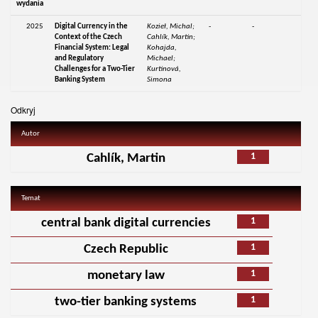
wydania
2025
Digital Currency in the
Kozieł, Michal;
-
-
Context of the Czech
Cahlík, Martin;
Financial System: Legal
Kohajda,
and Regulatory
Michael;
Challenges for a Two-Tier
Kurtinová,
Banking System
Simona
Odkryj
Autor
1
Cahlík, Martin
Temat
1
central bank digital currencies
1
Czech Republic
1
monetary law
1
two-tier banking systems