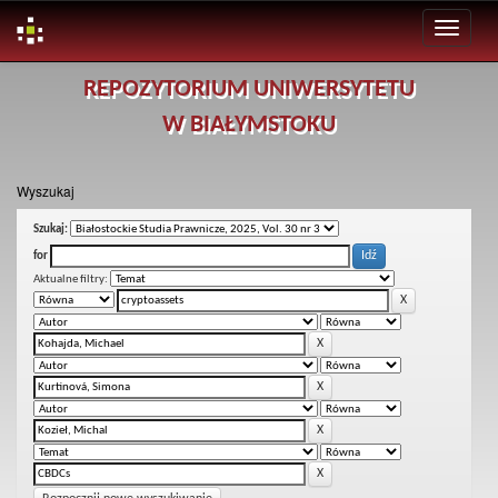
Skip
REPOZYTORIUM UNIWERSYTETU
navigation
W BIAŁYMSTOKU
Wyszukaj
Szukaj:
for
Aktualne filtry: