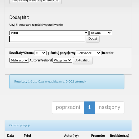
Rozpocznij nowe wyszukiwanie
Dodaj filtr:
Uzyj filtrów aby zagęścić wyszukiwanie.
Rezultaty/Strona
|
Sortuj pozycje wg
In order
Autorzy/rekord
Rezultaty 1-1 z 1 (Czas wyszukiwania: 0.002 sekund).
poprzedni
1
następny
Odsłon pozycji:
Data
Tytuł
Autor(rzy)
Promotor
Redaktor(rzy)