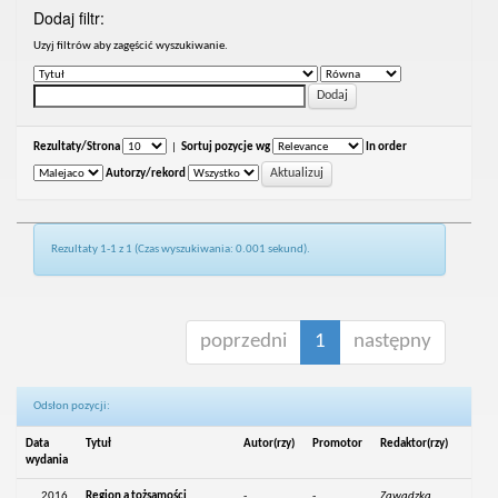
Dodaj filtr:
Uzyj filtrów aby zagęścić wyszukiwanie.
Rezultaty/Strona
|
Sortuj pozycje wg
In order
Autorzy/rekord
Rezultaty 1-1 z 1 (Czas wyszukiwania: 0.001 sekund).
poprzedni
1
następny
Odsłon pozycji:
Data
Tytuł
Autor(rzy)
Promotor
Redaktor(rzy)
wydania
2016
Region a tożsamości
-
-
Zawadzka,