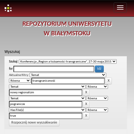
Skip
REPOZYTORIUM UNIWERSYTETU
navigation
W BIAŁYMSTOKU
Wyszukaj
Szukaj:
for
Aktualne filtry:
Rozpocznij nowe wyszukiwanie