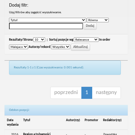
Dodaj filtr:
Uzyj filtrów aby zagęścić wyszukiwanie.
Rezultaty/Strona
|
Sortuj pozycje wg
In order
Autorzy/rekord
Rezultaty 1-1 z 1 (Czas wyszukiwania: 0.001 sekund).
poprzedni
1
następny
Odsłon pozycji:
Data
Tytuł
Autor(rzy)
Promotor
Redaktor(rzy)
wydania
2016
Region a tożsamości
-
-
Zawadzka,