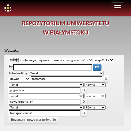
Skip
REPOZYTORIUM UNIWERSYTETU
navigation
W BIAŁYMSTOKU
Wyszukaj
Szukaj:
for
Aktualne filtry:
Rozpocznij nowe wyszukiwanie