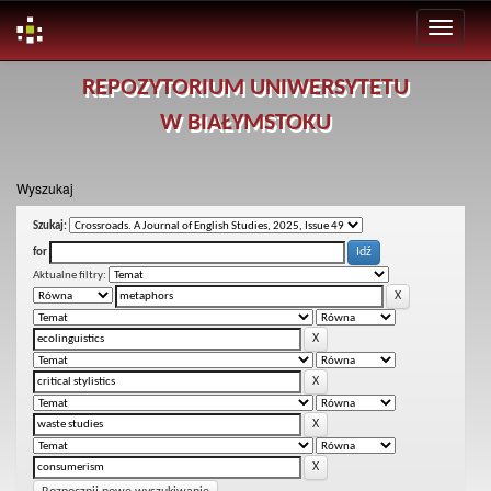
Skip
REPOZYTORIUM UNIWERSYTETU
navigation
W BIAŁYMSTOKU
Wyszukaj
Szukaj:
for
Aktualne filtry: