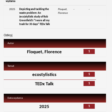
wydania
2025
Depicting and tackling the
Floquet,
-
-
waste problem: An
Florence
(eco)stylistic study of Rob
Greenfield’s “I wore all my
trash for 30 days” TEDx Talk
Odkryj
Autor
1
Floquet, Florence
Temat
1
ecostylistics
1
TEDx Talk
Data wydania
1
2025