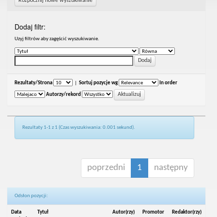
Rozpocznij nowe wyszukiwanie
Dodaj filtr:
Uzyj filtrów aby zagęścić wyszukiwanie.
Rezultaty/Strona
|
Sortuj pozycje wg
In order
Autorzy/rekord
Rezultaty 1-1 z 1 (Czas wyszukiwania: 0.001 sekund).
poprzedni
1
następny
Odsłon pozycji:
Data
Tytuł
Autor(rzy)
Promotor
Redaktor(rzy)