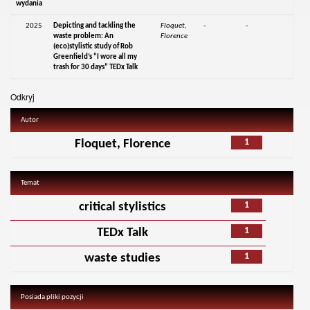
wydania
2025
Depicting and tackling the
Floquet,
-
-
waste problem: An
Florence
(eco)stylistic study of Rob
Greenfield’s “I wore all my
trash for 30 days” TEDx Talk
Odkryj
Autor
1
Floquet, Florence
Temat
1
critical stylistics
1
TEDx Talk
1
waste studies
Posiada pliki pozycji