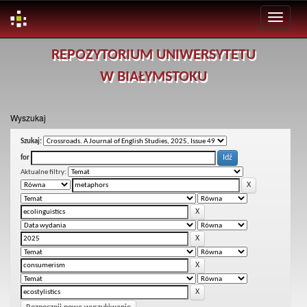
Skip
REPOZYTORIUM UNIWERSYTETU
navigation
W BIAŁYMSTOKU
Wyszukaj
Szukaj:
for
Aktualne filtry: