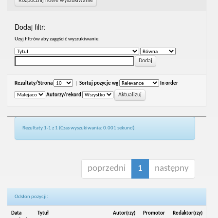
Rozpocznij nowe wyszukiwanie
Dodaj filtr:
Uzyj filtrów aby zagęścić wyszukiwanie.
Rezultaty/Strona
|
Sortuj pozycje wg
In order
Autorzy/rekord
Rezultaty 1-1 z 1 (Czas wyszukiwania: 0.001 sekund).
poprzedni
1
następny
Odsłon pozycji:
Data
Tytuł
Autor(rzy)
Promotor
Redaktor(rzy)