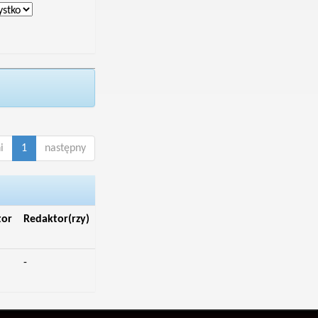
i
1
następny
tor
Redaktor(rzy)
-