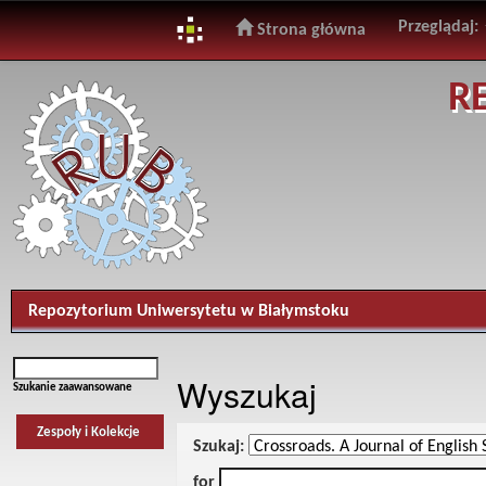
Przeglądaj:
Strona główna
Skip
R
navigation
Repozytorium Uniwersytetu w Białymstoku
Wyszukaj
Szukanie zaawansowane
Zespoły i Kolekcje
Szukaj:
for