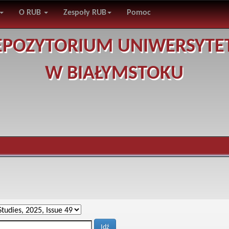
O RUB
Zespoły RUB
Pomoc
EPOZYTORIUM UNIWERSYTE
W BIAŁYMSTOKU