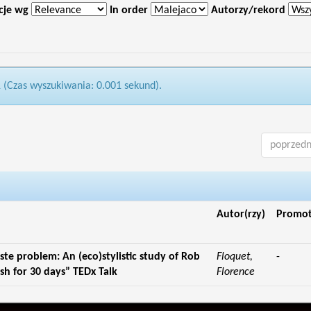
cje wg
In order
Autorzy/rekord
1 (Czas wyszukiwania: 0.001 sekund).
poprzedn
Autor(rzy)
Promo
ste problem: An (eco)stylistic study of Rob
Floquet,
-
ash for 30 days” TEDx Talk
Florence