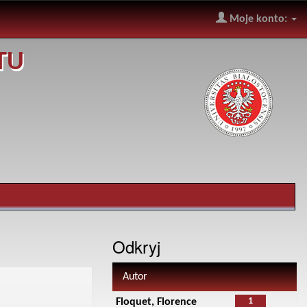
Moje konto:
TU
Odkryj
Autor
1
Floquet, Florence