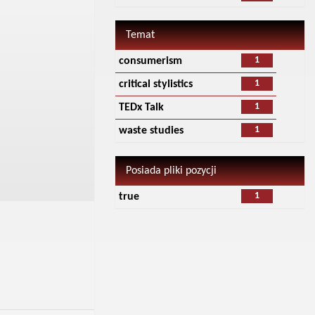
Temat
1
consumerism
1
critical stylistics
1
TEDx Talk
1
waste studies
Posiada pliki pozycji
1
true