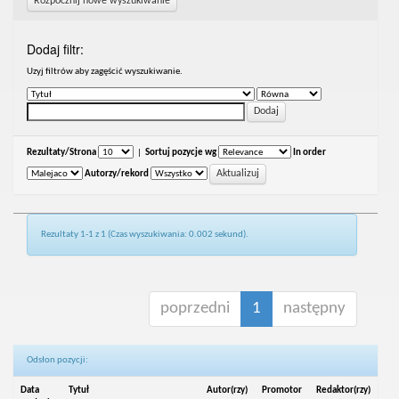
Rozpocznij nowe wyszukiwanie
Dodaj filtr:
Uzyj filtrów aby zagęścić wyszukiwanie.
Rezultaty/Strona
|
Sortuj pozycje wg
In order
Autorzy/rekord
Rezultaty 1-1 z 1 (Czas wyszukiwania: 0.002 sekund).
poprzedni
1
następny
Odsłon pozycji:
Data
Tytuł
Autor(rzy)
Promotor
Redaktor(rzy)