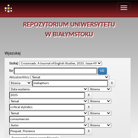
Skip
REPOZYTORIUM UNIWERSYTETU
navigation
W BIAŁYMSTOKU
Wyszukaj
Szukaj:
for
Aktualne filtry: