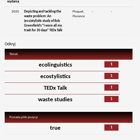
wydania
2025
Depicting and tackling the
Floquet,
-
-
waste problem: An
Florence
(eco)stylistic study of Rob
Greenfield’s “I wore all my
trash for 30 days” TEDx Talk
Odkryj
Temat
1
ecolinguistics
1
ecostylistics
1
TEDx Talk
1
waste studies
Posiada pliki pozycji
1
true