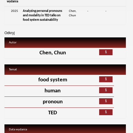
wydania
2025
Analyzing personal pronouns
Chen,
-
-
and modality in TED talks on
Chun
food system sustainability
Odkryj
Autor
1
Chen, Chun
Temat
1
food system
1
human
1
pronoun
1
TED
Data wydania