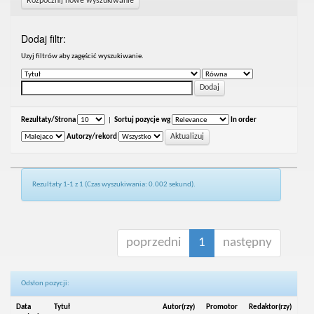
Rozpocznij nowe wyszukiwanie
Dodaj filtr:
Uzyj filtrów aby zagęścić wyszukiwanie.
Rezultaty/Strona
|
Sortuj pozycje wg
In order
Autorzy/rekord
Rezultaty 1-1 z 1 (Czas wyszukiwania: 0.002 sekund).
poprzedni
1
następny
Odsłon pozycji:
Data
Tytuł
Autor(rzy)
Promotor
Redaktor(rzy)