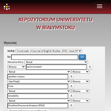
Skip
REPOZYTORIUM UNIWERSYTETU
navigation
W BIAŁYMSTOKU
Wyszukaj
Szukaj:
for
Aktualne filtry: