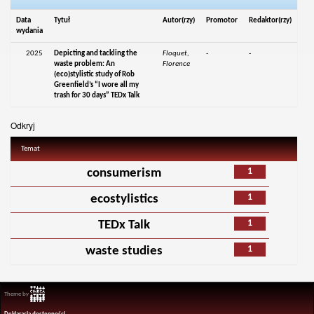
Data
Tytuł
Autor(rzy)
Promotor
Redaktor(rzy)
wydania
2025
Depicting and tackling the
Floquet,
-
-
waste problem: An
Florence
(eco)stylistic study of Rob
Greenfield’s “I wore all my
trash for 30 days” TEDx Talk
Odkryj
Temat
1
consumerism
1
ecostylistics
1
TEDx Talk
1
waste studies
Theme by