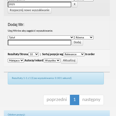
Rozpocznij nowe wyszukiwanie
Dodaj filtr:
Uzyj filtrów aby zagęścić wyszukiwanie.
Rezultaty/Strona
|
Sortuj pozycje wg
In order
Autorzy/rekord
Rezultaty 1-1 z 1 (Czas wyszukiwania: 0.001 sekund).
poprzedni
1
następny
Odsłon pozycji: