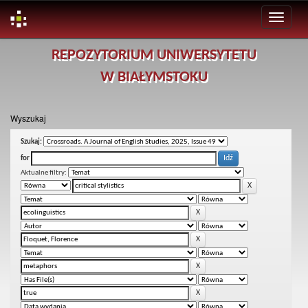
Skip
REPOZYTORIUM UNIWERSYTETU
navigation
W BIAŁYMSTOKU
Wyszukaj
Szukaj:
for
Aktualne filtry: