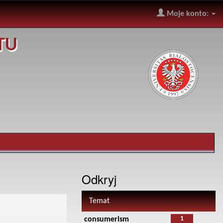
Moje konto:
TU
Odkryj
Temat
1
consumerism