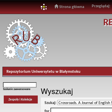
Przeglądaj:
Strona główna
Skip
R
navigation
Repozytorium Uniwersytetu w Białymstoku
Wyszukaj
Szukanie zaawansowane
Zespoły i Kolekcje
Szukaj:
for