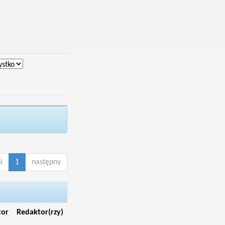
i
1
następny
tor
Redaktor(rzy)