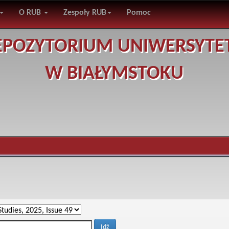
O RUB
Zespoły RUB
Pomoc
EPOZYTORIUM UNIWERSYTE
W BIAŁYMSTOKU