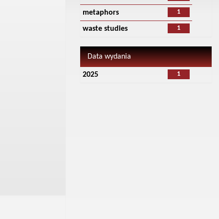
1
metaphors
1
waste studies
Data wydania
1
2025