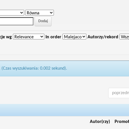
cje wg
In order
Autorzy/rekord
1 (Czas wyszukiwania: 0.002 sekund).
poprzedn
Autor(rzy)
Promo