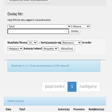
Rozpocznij nowe wyszukiwanie
Dodaj filtr:
Uzyj filtrów aby zagęścić wyszukiwanie.
Rezultaty/Strona
|
Sortuj pozycje wg
In order
Autorzy/rekord
Rezultaty 1-1 z 1 (Czas wyszukiwania: 0.002 sekund).
poprzedni
1
następny
Odsłon pozycji:
Data
Tytuł
Autor(rzy)
Promotor
Redaktor(rzy)