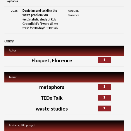
wydania
2025
Depicting and tackling the
Floquet,
-
-
waste problem: An
Florence
(eco)stylistic study of Rob
Greenfield’s “I wore all my
trash for 30 days” TEDx Talk
Odkryj
Autor
1
Floquet, Florence
Temat
1
metaphors
1
TEDx Talk
1
waste studies
Posiada pliki pozycji