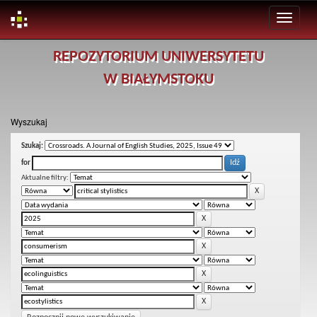
Skip
REPOZYTORIUM UNIWERSYTETU
navigation
W BIAŁYMSTOKU
Wyszukaj
Szukaj:
for
Aktualne filtry: