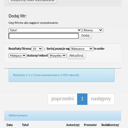
Rozpocznij nowe wyszukiwanie
Dodaj filtr:
Uzyj filtrów aby zagęścić wyszukiwanie.
Rezultaty/Strona
|
Sortuj pozycje wg
In order
Autorzy/rekord
Rezultaty 1-1 z 1 (Czas wyszukiwania: 0.002 sekund).
poprzedni
1
następny
Odsłon pozycji:
Data
Tytuł
Autor(rzy)
Promotor
Redaktor(rzy)