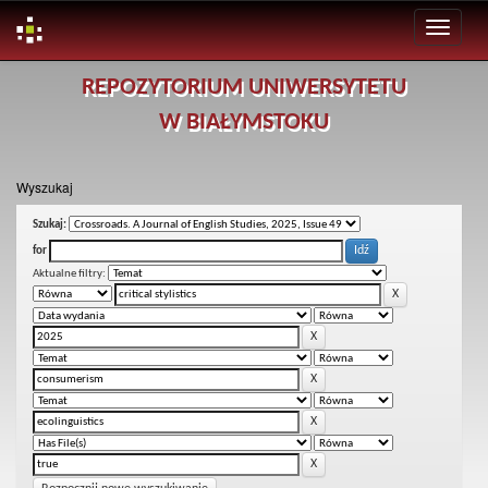
Skip
REPOZYTORIUM UNIWERSYTETU
navigation
W BIAŁYMSTOKU
Wyszukaj
Szukaj:
for
Aktualne filtry: