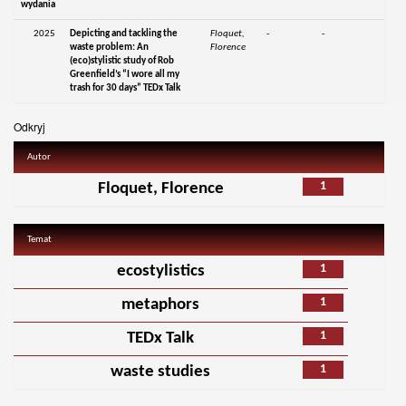
wydania
2025
Depicting and tackling the
Floquet,
-
-
waste problem: An
Florence
(eco)stylistic study of Rob
Greenfield’s “I wore all my
trash for 30 days” TEDx Talk
Odkryj
Autor
1
Floquet, Florence
Temat
1
ecostylistics
1
metaphors
1
TEDx Talk
1
waste studies