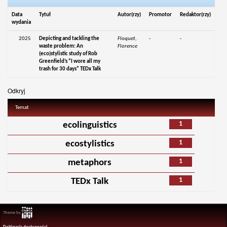
Data
Tytuł
Autor(rzy)
Promotor
Redaktor(rzy)
wydania
2025
Depicting and tackling the
Floquet,
-
-
waste problem: An
Florence
(eco)stylistic study of Rob
Greenfield’s “I wore all my
trash for 30 days” TEDx Talk
Odkryj
Temat
1
ecolinguistics
1
ecostylistics
1
metaphors
1
TEDx Talk
Theme by