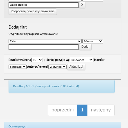
Rozpocznij nowe wyszukiwanie
Dodaj filtr:
Uzyj filtrów aby zagęścić wyszukiwanie.
Rezultaty/Strona
|
Sortuj pozycje wg
In order
Autorzy/rekord
Rezultaty 1-1 z 1 (Czas wyszukiwania: 0.002 sekund).
poprzedni
1
następny
Odsłon pozycji: