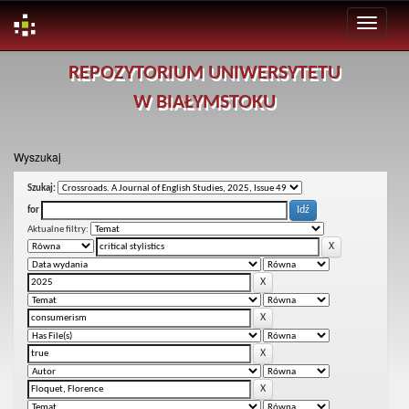
Skip
REPOZYTORIUM UNIWERSYTETU
navigation
W BIAŁYMSTOKU
Wyszukaj
Szukaj:
for
Aktualne filtry: