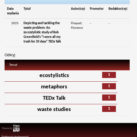
Data
Tytuł
Autor(rzy)
Promotor
Redaktor(rzy)
wydania
2025
Depicting and tackling the
Floquet,
-
-
waste problem: An
Florence
(eco)stylistic study of Rob
Greenfield’s “I wore all my
trash for 30 days” TEDx Talk
Odkryj
Temat
1
ecostylistics
1
metaphors
1
TEDx Talk
1
waste studies
Theme by