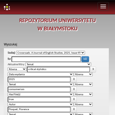
Skip
REPOZYTORIUM UNIWERSYTETU
navigation
W BIAŁYMSTOKU
Wyszukaj
Szukaj:
for
Aktualne filtry: