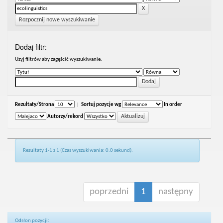
Rozpocznij nowe wyszukiwanie
Dodaj filtr:
Uzyj filtrów aby zagęścić wyszukiwanie.
Rezultaty/Strona
|
Sortuj pozycje wg
In order
Autorzy/rekord
Rezultaty 1-1 z 1 (Czas wyszukiwania: 0.0 sekund).
poprzedni
1
następny
Odsłon pozycji: