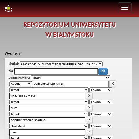
Skip
REPOZYTORIUM UNIWERSYTETU
navigation
W BIAŁYMSTOKU
Wyszukaj
Szukaj:
for
Aktualne filtry: