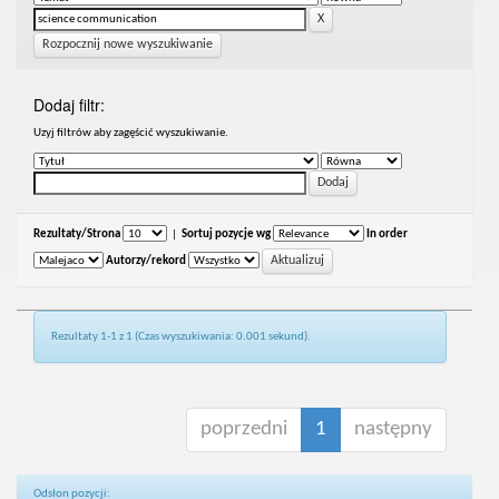
Rozpocznij nowe wyszukiwanie
Dodaj filtr:
Uzyj filtrów aby zagęścić wyszukiwanie.
Rezultaty/Strona
|
Sortuj pozycje wg
In order
Autorzy/rekord
Rezultaty 1-1 z 1 (Czas wyszukiwania: 0.001 sekund).
poprzedni
1
następny
Odsłon pozycji: