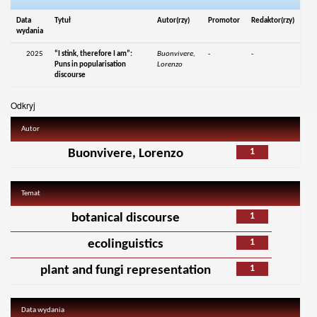
Data
Tytuł
Autor(rzy)
Promotor
Redaktor(rzy)
wydania
2025
“I stink, therefore I am”:
Buonvivere,
-
-
Puns in popularisation
Lorenzo
discourse
Odkryj
Autor
1
Buonvivere, Lorenzo
Temat
1
botanical discourse
1
ecolinguistics
1
plant and fungi representation
Data wydania