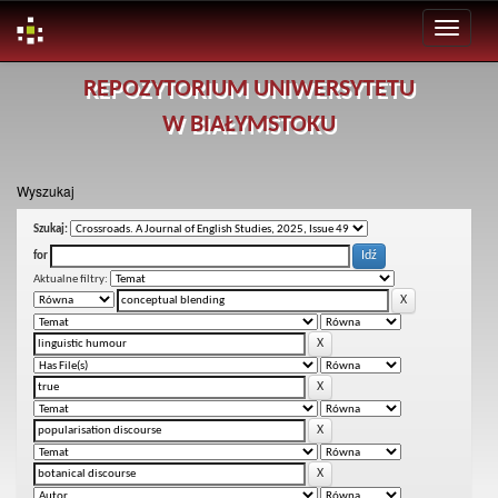
Skip
REPOZYTORIUM UNIWERSYTETU
navigation
W BIAŁYMSTOKU
Wyszukaj
Szukaj:
for
Aktualne filtry: