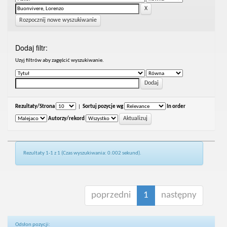
Rozpocznij nowe wyszukiwanie
Dodaj filtr:
Uzyj filtrów aby zagęścić wyszukiwanie.
Rezultaty/Strona
|
Sortuj pozycje wg
In order
Autorzy/rekord
Rezultaty 1-1 z 1 (Czas wyszukiwania: 0.002 sekund).
poprzedni
1
następny
Odsłon pozycji: