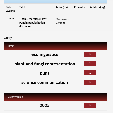
Data
Tytuł
Autor(rzy)
Promotor
Redaktor(rzy)
wydania
2025
“I stink, therefore I am”:
Buonvivere,
-
-
Puns in popularisation
Lorenzo
discourse
Odkryj
Temat
1
ecolinguistics
1
plant and fungi representation
1
puns
1
science communication
Data wydania
1
2025