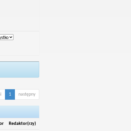
i
1
następny
or
Redaktor(rzy)