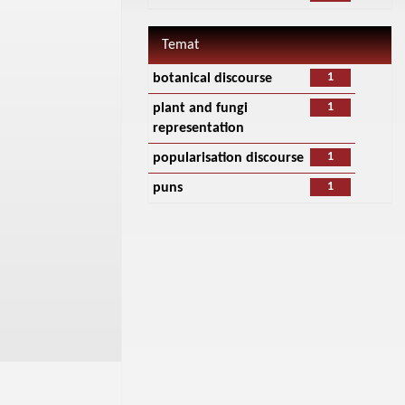
Temat
1
botanical discourse
1
plant and fungi
representation
1
popularisation discourse
1
puns