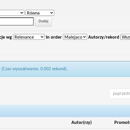
cje wg
In order
Autorzy/rekord
1 (Czas wyszukiwania: 0.002 sekund).
poprzedn
Autor(rzy)
Promot