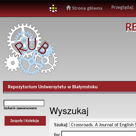
Przeglądaj:
Strona główna
Skip
R
navigation
Repozytorium Uniwersytetu w Białymstoku
Wyszukaj
Szukanie zaawansowane
Zespoły i Kolekcje
Szukaj:
for