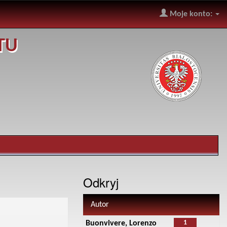
Moje konto:
TU
Odkryj
Autor
1
Buonvivere, Lorenzo