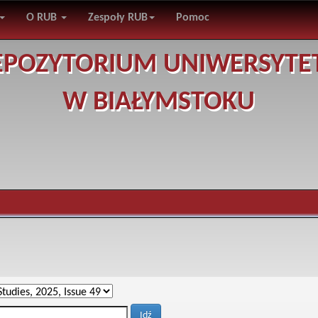
O RUB
Zespoły RUB
Pomoc
EPOZYTORIUM UNIWERSYTE
W BIAŁYMSTOKU