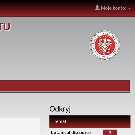
Moje konto:
TU
Odkryj
Temat
1
botanical discourse