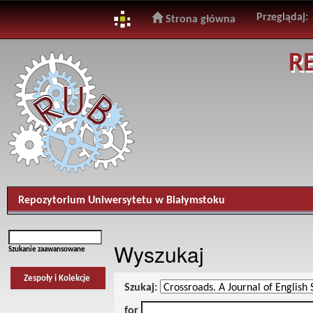
Przeglądaj:
Strona główna
Skip
R
navigation
Repozytorium Uniwersytetu w Białymstoku
Wyszukaj
Szukanie zaawansowane
Zespoły i Kolekcje
Szukaj:
for