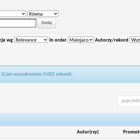
cje wg
In order
Autorzy/rekord
1 (Czas wyszukiwania: 0.002 sekund).
poprzedn
Autor(rzy)
Promot