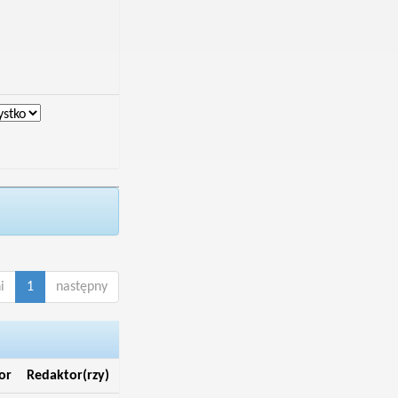
i
1
następny
or
Redaktor(rzy)