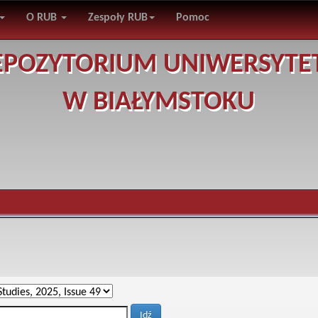
O RUB
Zespoły RUB
Pomoc
EPOZYTORIUM UNIWERSYTE
W BIAŁYMSTOKU