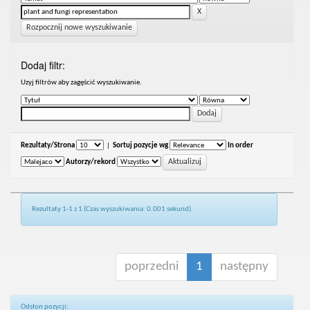
Rozpocznij nowe wyszukiwanie
Dodaj filtr:
Uzyj filtrów aby zagęścić wyszukiwanie.
Rezultaty/Strona
|
Sortuj pozycje wg
In order
Autorzy/rekord
Rezultaty 1-1 z 1 (Czas wyszukiwania: 0.001 sekund).
poprzedni
1
następny
Odsłon pozycji: