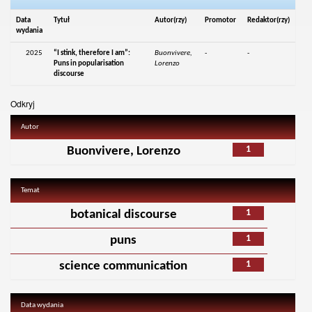
Data
Tytuł
Autor(rzy)
Promotor
Redaktor(rzy)
wydania
2025
“I stink, therefore I am”:
Buonvivere,
-
-
Puns in popularisation
Lorenzo
discourse
Odkryj
Autor
1
Buonvivere, Lorenzo
Temat
1
botanical discourse
1
puns
1
science communication
Data wydania