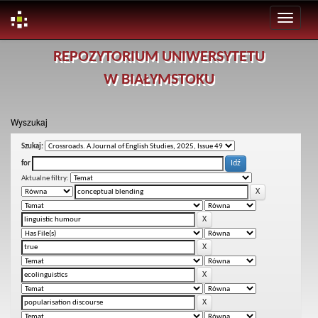
Skip
REPOZYTORIUM UNIWERSYTETU
navigation
W BIAŁYMSTOKU
Wyszukaj
Szukaj:
for
Aktualne filtry: