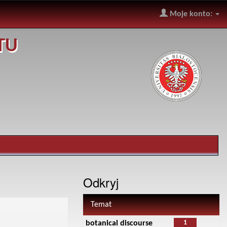
Moje konto:
TU
Odkryj
Temat
1
botanical discourse