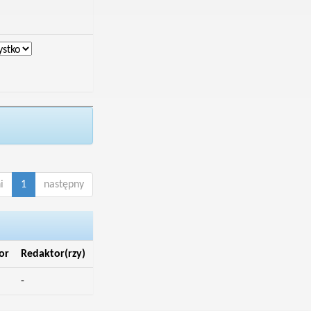
i
1
następny
or
Redaktor(rzy)
-