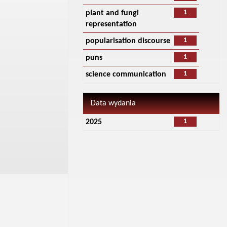
1
plant and fungi
representation
1
popularisation discourse
1
puns
1
science communication
Data wydania
1
2025