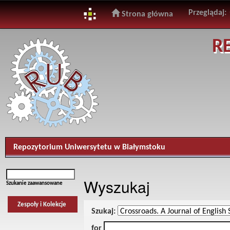
Przeglądaj:
Strona główna
Skip
R
navigation
Repozytorium Uniwersytetu w Białymstoku
Wyszukaj
Szukanie zaawansowane
Zespoły i Kolekcje
Szukaj:
for