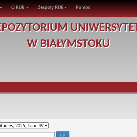
O RUB
Zespoły RUB
Pomoc
EPOZYTORIUM UNIWERSYTE
W BIAŁYMSTOKU