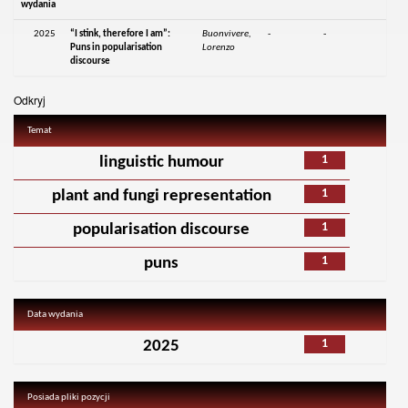
wydania
2025
“I stink, therefore I am”:
Buonvivere,
-
-
Puns in popularisation
Lorenzo
discourse
Odkryj
Temat
1
linguistic humour
1
plant and fungi representation
1
popularisation discourse
1
puns
Data wydania
1
2025
Posiada pliki pozycji