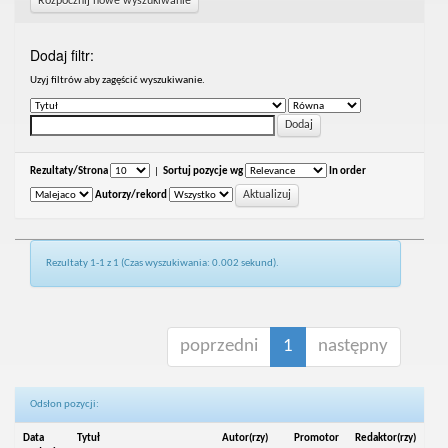
Rozpocznij nowe wyszukiwanie
Dodaj filtr:
Uzyj filtrów aby zagęścić wyszukiwanie.
Rezultaty/Strona
|
Sortuj pozycje wg
In order
Autorzy/rekord
Rezultaty 1-1 z 1 (Czas wyszukiwania: 0.002 sekund).
poprzedni
1
następny
Odsłon pozycji:
Data
Tytuł
Autor(rzy)
Promotor
Redaktor(rzy)