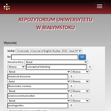
Skip
REPOZYTORIUM UNIWERSYTETU
navigation
W BIAŁYMSTOKU
Wyszukaj
Szukaj:
for
Aktualne filtry: