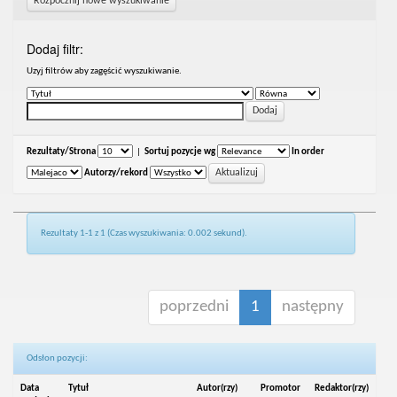
Rozpocznij nowe wyszukiwanie
Dodaj filtr:
Uzyj filtrów aby zagęścić wyszukiwanie.
Rezultaty/Strona
|
Sortuj pozycje wg
In order
Autorzy/rekord
Rezultaty 1-1 z 1 (Czas wyszukiwania: 0.002 sekund).
poprzedni
1
następny
Odsłon pozycji:
Data
Tytuł
Autor(rzy)
Promotor
Redaktor(rzy)