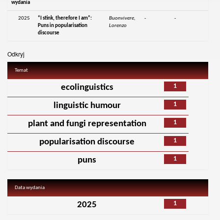
wydania
2025
“I stink, therefore I am”:
Buonvivere,
-
-
Puns in popularisation
Lorenzo
discourse
Odkryj
Temat
1
ecolinguistics
1
linguistic humour
1
plant and fungi representation
1
popularisation discourse
1
puns
Data wydania
1
2025