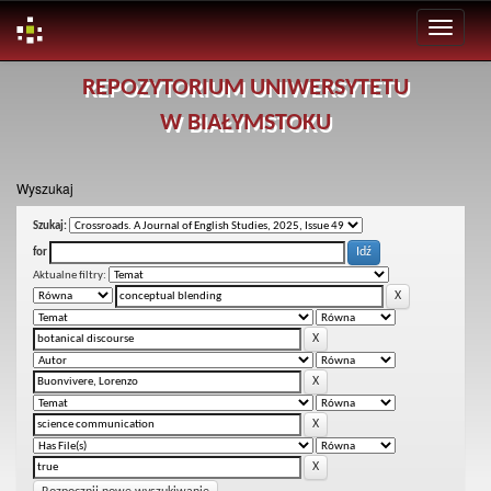
Skip
REPOZYTORIUM UNIWERSYTETU
navigation
W BIAŁYMSTOKU
Wyszukaj
Szukaj:
for
Aktualne filtry: