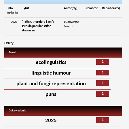
Data
Tytuł
Autor(rzy)
Promotor
Redaktor(rzy)
wydania
2025
“I stink, therefore I am”:
Buonvivere,
-
-
Puns in popularisation
Lorenzo
discourse
Odkryj
Temat
1
ecolinguistics
1
linguistic humour
1
plant and fungi representation
1
puns
Data wydania
1
2025