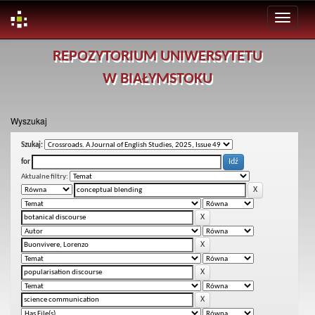
Skip
REPOZYTORIUM UNIWERSYTETU
navigation
W BIAŁYMSTOKU
Wyszukaj
Szukaj:
for
Aktualne filtry: