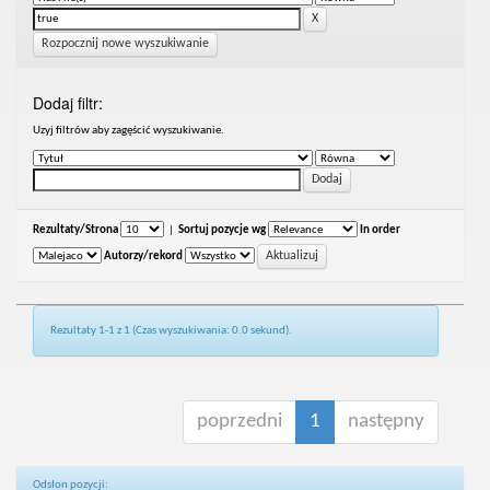
Rozpocznij nowe wyszukiwanie
Dodaj filtr:
Uzyj filtrów aby zagęścić wyszukiwanie.
Rezultaty/Strona
|
Sortuj pozycje wg
In order
Autorzy/rekord
Rezultaty 1-1 z 1 (Czas wyszukiwania: 0.0 sekund).
poprzedni
1
następny
Odsłon pozycji: