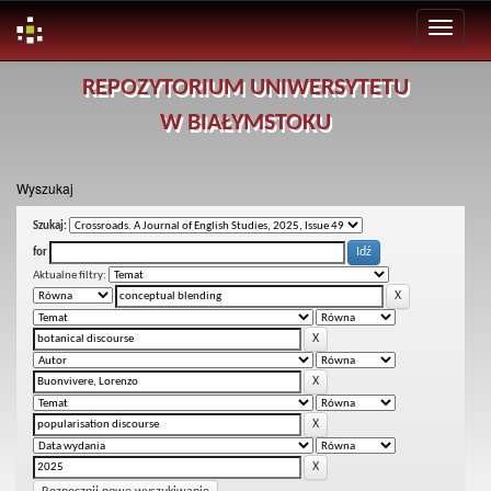
Skip
REPOZYTORIUM UNIWERSYTETU
navigation
W BIAŁYMSTOKU
Wyszukaj
Szukaj:
for
Aktualne filtry: