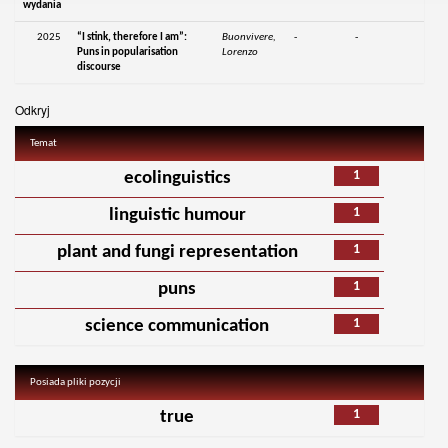
wydania
2025
“I stink, therefore I am”:
Buonvivere,
-
-
Puns in popularisation
Lorenzo
discourse
Odkryj
Temat
1
ecolinguistics
1
linguistic humour
1
plant and fungi representation
1
puns
1
science communication
Posiada pliki pozycji
1
true