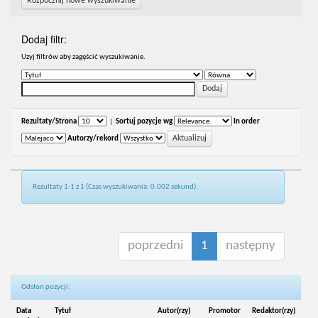
Rozpocznij nowe wyszukiwanie
Dodaj filtr:
Uzyj filtrów aby zagęścić wyszukiwanie.
Rezultaty/Strona
|
Sortuj pozycje wg
In order
Autorzy/rekord
Rezultaty 1-1 z 1 (Czas wyszukiwania: 0.002 sekund).
poprzedni
1
następny
Odsłon pozycji:
Data
Tytuł
Autor(rzy)
Promotor
Redaktor(rzy)