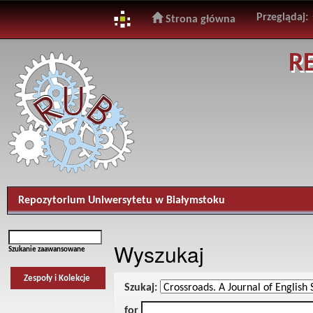
Przeglądaj:
Strona główna
Skip
R
navigation
Repozytorium Uniwersytetu w Białymstoku
Wyszukaj
Szukanie zaawansowane
Zespoły i Kolekcje
Szukaj:
for