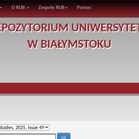
O RUB
Zespoły RUB
Pomoc
EPOZYTORIUM UNIWERSYTE
W BIAŁYMSTOKU