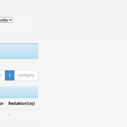
i
1
następny
or
Redaktor(rzy)
-