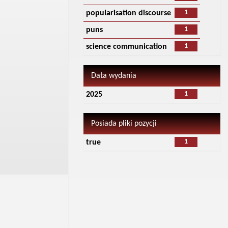
1
popularisation discourse
1
puns
1
science communication
Data wydania
1
2025
Posiada pliki pozycji
1
true