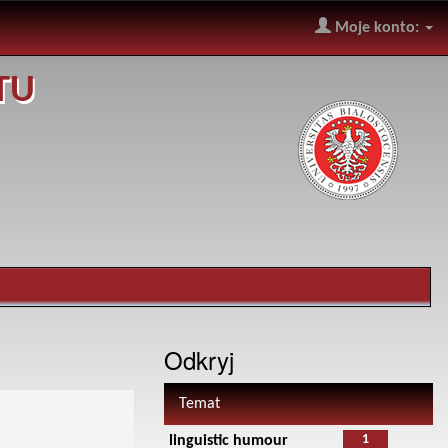
Moje konto:
TU
Odkryj
Temat
1
linguistic humour