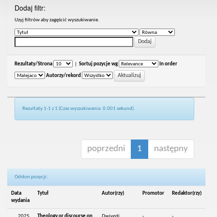
Dodaj filtr:
Uzyj filtrów aby zagęścić wyszukiwanie.
Rezultaty/Strona
|
Sortuj pozycje wg
In order
Autorzy/rekord
Rezultaty 1-1 z 1 (Czas wyszukiwania: 0.001 sekund).
poprzedni
1
następny
Odsłon pozycji:
Data
Tytuł
Autor(rzy)
Promotor
Redaktor(rzy)
wydania
2025
Theology or discourse on
Dwivedi,
-
-