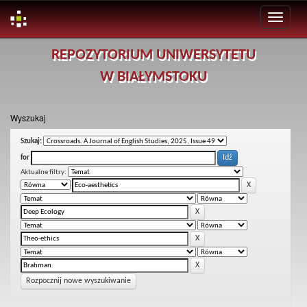
Skip
REPOZYTORIUM UNIWERSYTETU
navigation
W BIAŁYMSTOKU
Wyszukaj
Szukaj:
for
Aktualne filtry:
Rozpocznij nowe wyszukiwanie