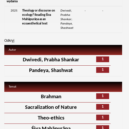
wydania
2025
Theology or discourse on
Dwivedi,
-
-
ecology? Reading Śiva
Prabha
Mahāpurāṇa as an
Shankar;
ecoaesthetical text
Pandeya,
Shashwat
Odkryj
Autor
1
Dwivedi, Prabha Shankar
1
Pandeya, Shashwat
Temat
1
Brahman
1
Sacralization of Nature
1
Theo-ethics
1
Śiva Mahāpurāṇa