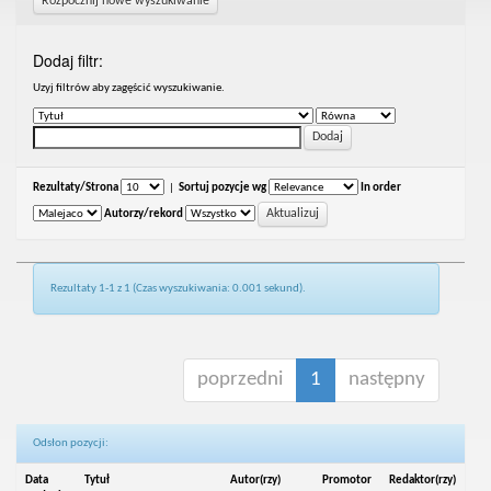
Rozpocznij nowe wyszukiwanie
Dodaj filtr:
Uzyj filtrów aby zagęścić wyszukiwanie.
Rezultaty/Strona
|
Sortuj pozycje wg
In order
Autorzy/rekord
Rezultaty 1-1 z 1 (Czas wyszukiwania: 0.001 sekund).
poprzedni
1
następny
Odsłon pozycji:
Data
Tytuł
Autor(rzy)
Promotor
Redaktor(rzy)