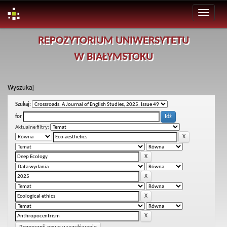
Skip
REPOZYTORIUM UNIWERSYTETU
navigation
W BIAŁYMSTOKU
Wyszukaj
Szukaj:
for
Aktualne filtry: