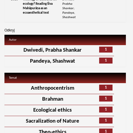
ecology? Reading Śiva
Prabha
Mahāpurāṇa as an
Shankar;
ecoaesthetical text
Pandeya,
Shashwat
Odkryj
Autor
1
Dwivedi, Prabha Shankar
1
Pandeya, Shashwat
Temat
1
Anthropocentrism
1
Brahman
1
Ecological ethics
1
Sacralization of Nature
1
Theo-ethics