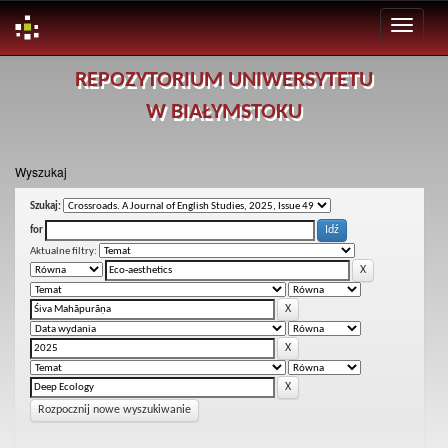
Skip
REPOZYTORIUM UNIWERSYTETU
navigation
W BIAŁYMSTOKU
Wyszukaj
Szukaj:
for
Aktualne filtry:
Rozpocznij nowe wyszukiwanie