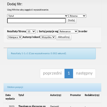
Dodaj filtr:
Uzyj filtrów aby zagęścić wyszukiwanie.
Rezultaty/Strona
|
Sortuj pozycje wg
In order
Autorzy/rekord
Rezultaty 1-1 z 1 (Czas wyszukiwania: 0.002 sekund).
poprzedni
1
następny
Odsłon pozycji:
Data
Tytuł
Autor(rzy)
Promotor
Redaktor(rzy)
wydania
2025
Theology or discourse on
Dwivedi,
-
-