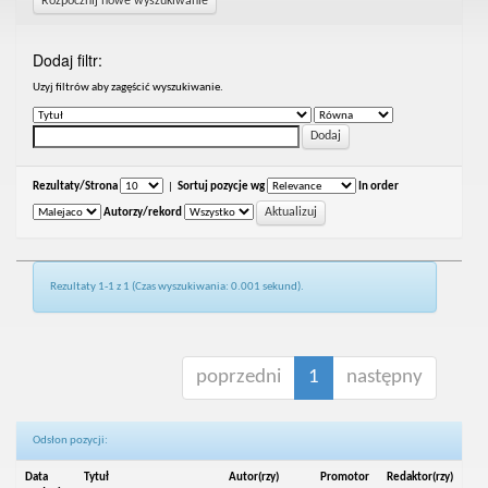
Rozpocznij nowe wyszukiwanie
Dodaj filtr:
Uzyj filtrów aby zagęścić wyszukiwanie.
Rezultaty/Strona
|
Sortuj pozycje wg
In order
Autorzy/rekord
Rezultaty 1-1 z 1 (Czas wyszukiwania: 0.001 sekund).
poprzedni
1
następny
Odsłon pozycji:
Data
Tytuł
Autor(rzy)
Promotor
Redaktor(rzy)