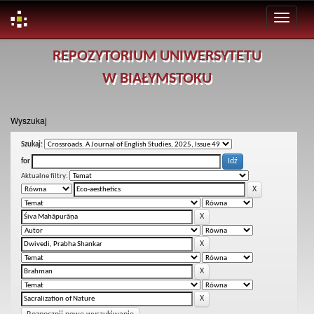
Skip
REPOZYTORIUM UNIWERSYTETU
navigation
W BIAŁYMSTOKU
Wyszukaj
Szukaj:
for
Aktualne filtry: