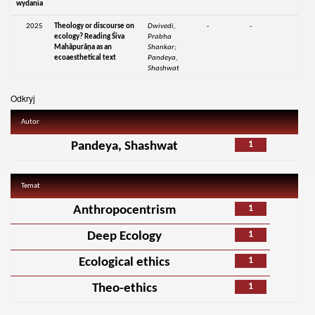
wydania
2025
Theology or discourse on
Dwivedi,
-
-
ecology? Reading Śiva
Prabha
Mahāpurāṇa as an
Shankar;
ecoaesthetical text
Pandeya,
Shashwat
Odkryj
Autor
1
Pandeya, Shashwat
Temat
1
Anthropocentrism
1
Deep Ecology
1
Ecological ethics
1
Theo-ethics