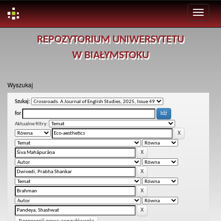
Skip
REPOZYTORIUM UNIWERSYTETU
navigation
W BIAŁYMSTOKU
Wyszukaj
Szukaj:
for
Aktualne filtry: