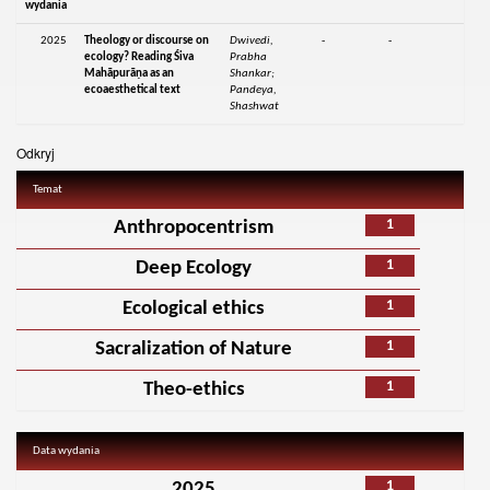
wydania
2025
Theology or discourse on
Dwivedi,
-
-
ecology? Reading Śiva
Prabha
Mahāpurāṇa as an
Shankar;
ecoaesthetical text
Pandeya,
Shashwat
Odkryj
Temat
1
Anthropocentrism
1
Deep Ecology
1
Ecological ethics
1
Sacralization of Nature
1
Theo-ethics
Data wydania
1
2025