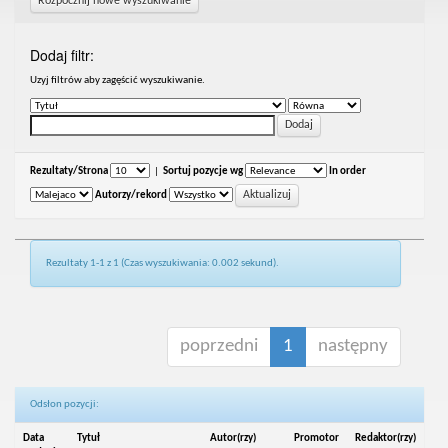
Rozpocznij nowe wyszukiwanie
Dodaj filtr:
Uzyj filtrów aby zagęścić wyszukiwanie.
Rezultaty/Strona
|
Sortuj pozycje wg
In order
Autorzy/rekord
Rezultaty 1-1 z 1 (Czas wyszukiwania: 0.002 sekund).
poprzedni
1
następny
Odsłon pozycji:
Data
Tytuł
Autor(rzy)
Promotor
Redaktor(rzy)