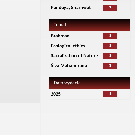
1
Pandeya, Shashwat
Temat
1
Brahman
1
Ecological ethics
1
Sacralization of Nature
1
Śiva Mahāpurāṇa
Data wydania
1
2025