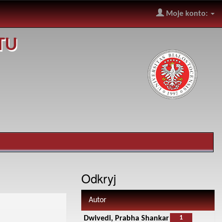
Moje konto:
TU
Odkryj
Autor
1
Dwivedi, Prabha Shankar