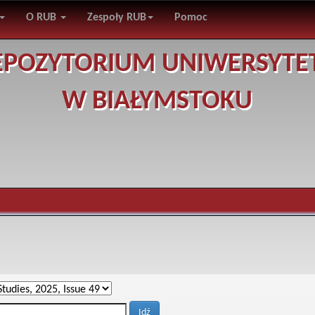
O RUB
Zespoły RUB
Pomoc
EPOZYTORIUM UNIWERSYTE
W BIAŁYMSTOKU