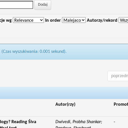
cje wg
In order
Autorzy/rekord
1 (Czas wyszukiwania: 0.001 sekund).
poprzedn
Autor(rzy)
Promo
logy? Reading Śiva
Dwivedi, Prabha Shankar;
-