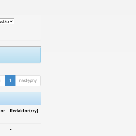
i
1
następny
tor
Redaktor(rzy)
-