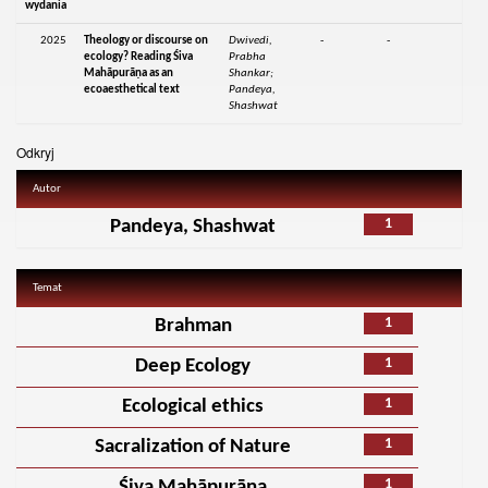
wydania
2025
Theology or discourse on
Dwivedi,
-
-
ecology? Reading Śiva
Prabha
Mahāpurāṇa as an
Shankar;
ecoaesthetical text
Pandeya,
Shashwat
Odkryj
Autor
1
Pandeya, Shashwat
Temat
1
Brahman
1
Deep Ecology
1
Ecological ethics
1
Sacralization of Nature
1
Śiva Mahāpurāṇa