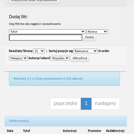
Rozpocznij nowe wyszukiwanie
Dodaj filtr:
Uzyj filtrów aby zagęścić wyszukiwanie.
Rezultaty/Strona
|
Sortuj pozycje wg
In order
Autorzy/rekord
Rezultaty 1-1 z 1 (Czas wyszukiwania: 0.002 sekund).
poprzedni
1
następny
Odsłon pozycji:
Data
Tytuł
Autor(rzy)
Promotor
Redaktor(rzy)