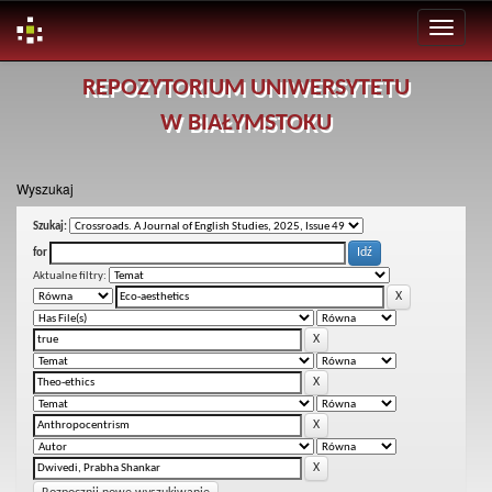
Skip
REPOZYTORIUM UNIWERSYTETU
navigation
W BIAŁYMSTOKU
Wyszukaj
Szukaj:
for
Aktualne filtry: