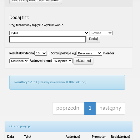
Rozpocznij nowe wyszukiwanie
Dodaj filtr:
Uzyj filtrów aby zagęścić wyszukiwanie.
Rezultaty/Strona
|
Sortuj pozycje wg
In order
Autorzy/rekord
Rezultaty 1-1 z 1 (Czas wyszukiwania: 0.002 sekund).
poprzedni
1
następny
Odsłon pozycji:
Data
Tytuł
Autor(rzy)
Promotor
Redaktor(rzy)