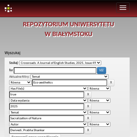
Skip
REPOZYTORIUM UNIWERSYTETU
navigation
W BIAŁYMSTOKU
Wyszukaj
Szukaj:
for
Aktualne filtry: