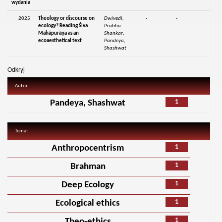
wydania
2025
Theology or discourse on
Dwivedi,
-
-
ecology? Reading Śiva
Prabha
Mahāpurāṇa as an
Shankar;
ecoaesthetical text
Pandeya,
Shashwat
Odkryj
Autor
1
Pandeya, Shashwat
Temat
1
Anthropocentrism
1
Brahman
1
Deep Ecology
1
Ecological ethics
1
Theo-ethics