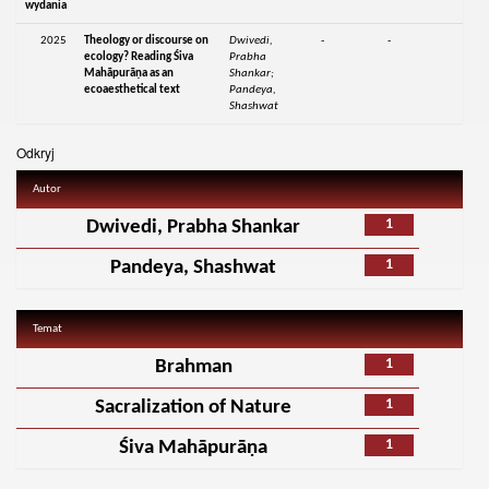
wydania
2025
Theology or discourse on
Dwivedi,
-
-
ecology? Reading Śiva
Prabha
Mahāpurāṇa as an
Shankar;
ecoaesthetical text
Pandeya,
Shashwat
Odkryj
Autor
1
Dwivedi, Prabha Shankar
1
Pandeya, Shashwat
Temat
1
Brahman
1
Sacralization of Nature
1
Śiva Mahāpurāṇa