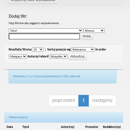
Rozpocznij nowe wyszukiwanie
Dodaj filtr:
Uzyj filtrów aby zagęścić wyszukiwanie.
Rezultaty/Strona
|
Sortuj pozycje wg
In order
Autorzy/rekord
Rezultaty 1-1 z 1 (Czas wyszukiwania: 0.001 sekund).
poprzedni
1
następny
Odsłon pozycji:
Data
Tytuł
Autor(rzy)
Promotor
Redaktor(rzy)