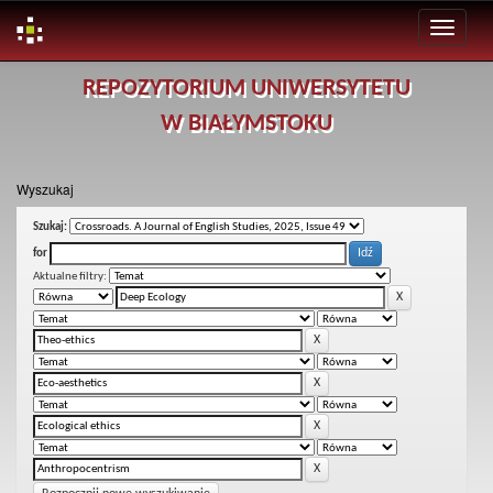
Skip
REPOZYTORIUM UNIWERSYTETU
navigation
W BIAŁYMSTOKU
Wyszukaj
Szukaj:
for
Aktualne filtry: